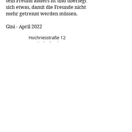
sein Freund anders ist und überlegt
sich etwas, damit die Freunde nicht
mehr getrennt werden müssen.
Gini - April 2022
Hochriesstraße 12
83101 Rohrdorf-Höhenmoos
buecherei-hoehenmoos@t-online.de
Gemeindebücherei
Höhenmoos
Leitung:
Eva Staudacher
Michaela Lechner
Ansprechpartner Homepage:
Virginia Abt
© 2021 Virginia Abt. Erstellt mit
Wix.com