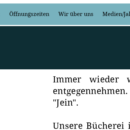
t
Öffnungszeiten
Wir über uns
Medien/Ja
Immer wieder w
entgegennehmen. 
"Jein".
Unsere Bücherei 