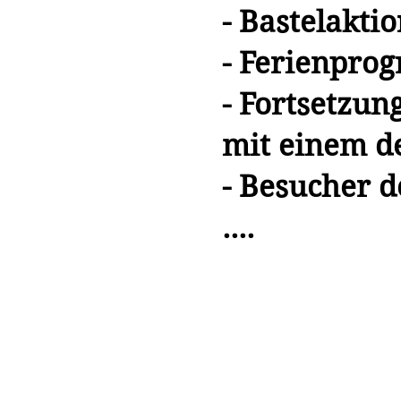
- Bastelakti
- Ferienpro
- Fortsetzun
mit einem d
- Besucher 
....