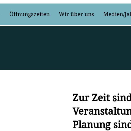
t
Öffnungszeiten
Wir über uns
Medien/Ja
Zur Zeit sin
Veranstaltun
Planung sind