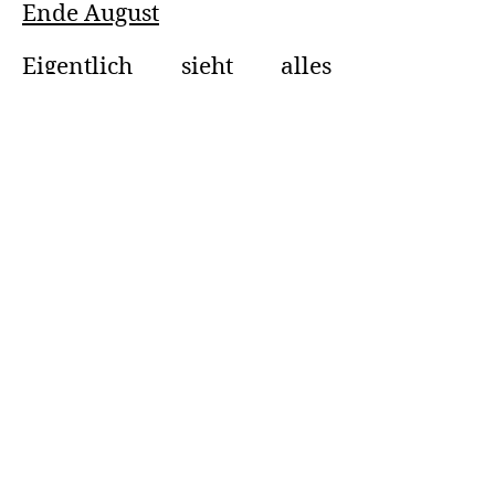
Ende August
Eigentlich sieht alles
einzugsbereit aus, aber da
fehlen noch einige
Kleinigkeiten.
07. September
Um 7.30 Uhr wurden die
Möbel vom Bauhof
geliefert. Noch draußen
wurden sie vom Baustaub
befreit. Bereits mittags
waren alle Möbel
aufgestellt und es konnte
mit dem Einräumen
begonnen werden.