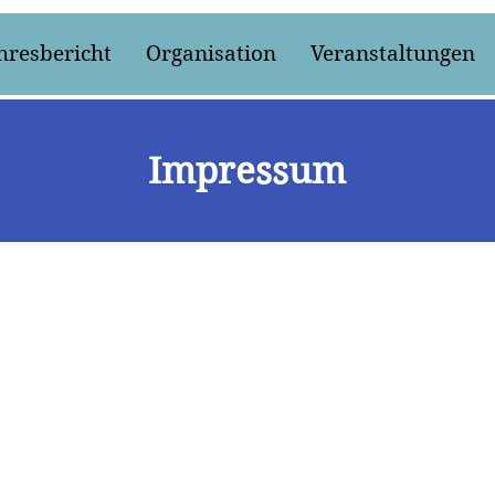
hresbericht
Organisation
Veranstaltungen
Impressum
s, Hochriesstraße 12, 83101 Rohrdorf-Höhenmoos
nen eigenen Telefonanschluss.
line.de
.com
a Abt
i der Erstellung der Website zusammengetragen. Es können s
, die nur der Meinung des Verfassers entsprechen.