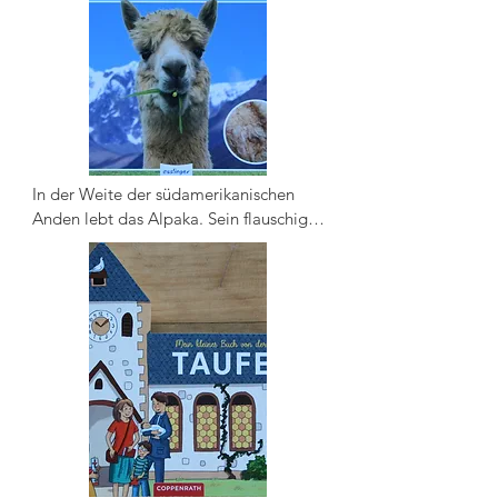
funktioniert das bei so vielen Menschen 
in einem Land eigentlich, ohne dass es 
ein großes Durcheinander gibt? Dieses 
Buch erklärt einfach und 
nachvollziehbar, wie unser 
Zusammenleben in einer Demokratie 
geregelt ist.
In der Weite der südamerikanischen 
Anden lebt das Alpaka. Sein flauschiges 
Fell schütz es auch in kalten Höhen. 
Auch bei uns begegnet man dem 
freundlichen Wiederkäuer immer 
häufiger. Doch wehe, man legt sich mit 
ihm an: Dann kann er auch mal 
spucken!