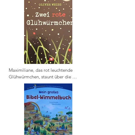
Bär. Da schenkt ihm eines Nachts der 
wunderschöne Feuervogel eine seiner 
Federn als Glücksbringer. Kann sie dem 
Bärenkind helfen, den Glauben an sich 
selbst zu finden?
Maximiliane, das rot leuchtende 
Glühwürmchen, staunt über die 
funkelnden Lichter im nächtlichen 
Garten. "Ob es hier jemanden gibt, der 
so ist wie ich?", fragt sie sich. Da 
entdeckt sie plötzlich einen roten 
Schimmer in den Baumwipfeln. Wer 
mag das sein?