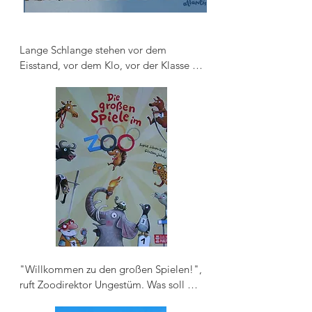
Lange Schlange stehen vor dem 
Eisstand, vor dem Klo, vor der Klasse ...  
Geduld ist gefragt. Zwei Streit-Biber, 
ein Schrei-Känguru, ein drängelndes 
Erdferkel. Soll die Langhals-Giraffe die 
Schlange wechseln? Und was, wenn 
eine richtige Schlange Schlange steht?
"Willkommen zu den großen Spielen!", 
ruft Zoodirektor Ungestüm. Was soll 
das denn sein? fragen sich die Zootiere. 