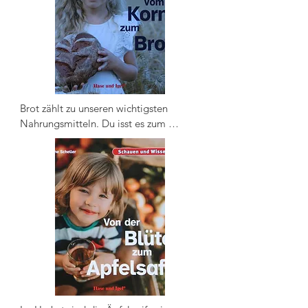
sich, bis sie als süße Leckerei in deinem 
Mund landen. 

Wie aus Kakaobohnen Schokolade 
hergestellt wird, erfährst du Schritt für 
Schritt in diesem Buch.
Brot zählt zu unseren wichtigsten 
Nahrungsmitteln. Du isst es zum 
Frühstück, in der Pause oder am Abend. 
Bei uns gibt es ungefähr 3000 Sorten - 
ganz schön viele!

Eins ist allen gemeinsam: Sie enthalten 
Mehl. Es besteht aus Getreide, das als 
Weizen, Dinkel oder Roggen auf 
Feldern wächst.