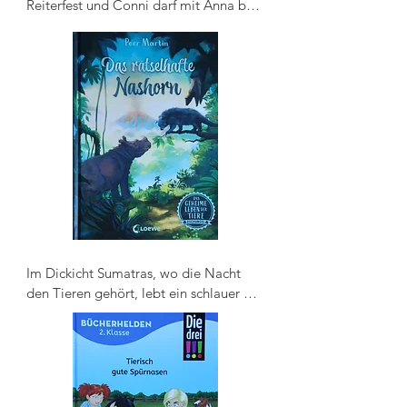
Reiterfest und Conni darf mit Anna bei 
den Großen mitreiten! Doch dann 
kommt alles anders und die beiden 
landen stattdessen in der 
Anfängergruppe. Voll peinlich! Zum 
Glück hat Conni eine Idee ...
Im Dickicht Sumatras, wo die Nacht 
den Tieren gehört, lebt ein schlauer 
Binturong. Da taucht ein Nashorn mit 
seltsamen Streifen auf und warnt ihn vor 
einer großen Gefahr. Einer Gefahr, die 
alle Bäume verschwinden lässt. Was 
kann das nur sein? Gemeinsam mit 