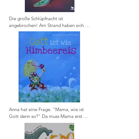
Die große Schlüpfnacht ist 
angebrochen! Am Strand haben sich 
verschiedenste Tiere versammelt, um zu 
beobachten, wie die kleinen 
Meeresschildkröten zum Wasser 
kriechen. Das Schildkrötenmädchen 
Marla hat das Ufer schon fast erreicht. 
Da stellt Marla fest, dass ihr Bruder Mini 
nicht mehr an ihrer Seite ist. Was nun? 
Soll sie umkehren, um ihn zu suchen? 
Sie ist ja selbst so winzig - ob sie 
überhaupt etwas bewirken kann?
Anna hat eine Frage. "Mama, wie ist 
Gott denn so?" Da muss Mama erst 
mal überlegen. "Gott ist wie alles, was 
dich glücklich macht." "Der liebe Gott 
ist wie Himbeereis?", fragt Anna 