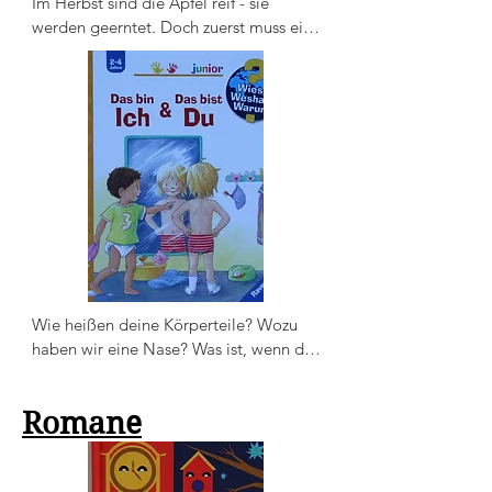
Im Herbst sind die Äpfel reif - sie 
werden geerntet. Doch zuerst muss ein 
Apfelbaum wachsen. Und bis aus einer 
Blüte ein Apfel wird, dauert es einen 
ganzen Sommer. Aus Äpfeln kannst du 
viele leckere Dinge machen: Apfelmus, 
Apfelringe, Bratäpfel und natürlich 
Apfelsaft.
Wie heißen deine Körperteile? Wozu 
haben wir eine Nase? Was ist, wenn du 
krank bist?
Romane