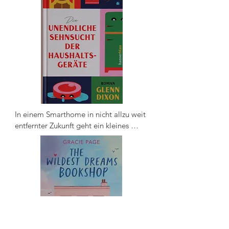
In einem Smarthome in nicht allzu weit 
entfernter Zukunft geht ein kleines 
Gerät seiner liebsten Tätigkeit nach: 
Scout, ein Staubsaugerroboter, hört 
gern zu, wenn sein Besitzer Harold 
seiner Frau vorliest. Als Harold von 
einem Verlust erschüttert wird, machen 
es sich Scout und die anderen 
Haushaltsgeräte zur Aufgabe, ihrem 
Menschen zu helfen. Zusammen mit 
dem Nachbarsjungen Adrian begeben 