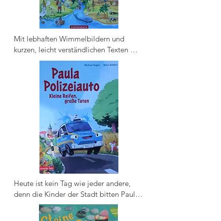
Mit lebhaften Wimmelbildern und 
kurzen, leicht verständlichen Texten 
erzählen Melanie Brockamp und 
Antonie Schneider 22 der schönsten 
und bekanntesten Geschichten aus dem 
Alten und Neuen Testament - vom 
Anfang der Welt bis hin zum 
Ostermorgen und der Auferstehung.
Heute ist kein Tag wie jeder andere, 
denn die Kinder der Stadt bitten Paula 
Polizeiauto aufgeregt um Hilfe: Emilio 
Eiswagen wird vermisst! Natürlich 