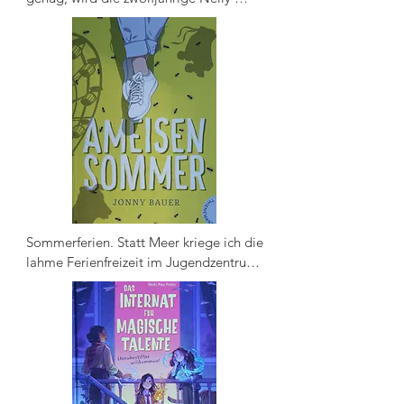
dabei von ganz schön viel Familie 
begleitet. Denn nachdem sich ihre 
Eltern getrennt und jeweils eine neue 
Liebe gefunden haben, steht nun der 
Umzug in ein anderes Leben an. 
Alarmstufe dunkelrot!

Mittendrin im Geschwister-Chaos ist es 
gar nicht so leicht, die Nerven zu 
behalten. Vor allem nicht, wenn die 
wegen eines verdammt süßen Jungen 
ohnehin schon ziemlich blank liegen ....
Sommerferien. Statt Meer kriege ich die 
lahme Ferienfreizeit im Jugendzentrum. 
Und Eddie. Eddie, der an seinem Mofa 
schraubt und wenigstens nicht so nervt 
wie die Betreuer mit ihrer Dauergrinse-
Laune und ihren peinlichen 
Gruppenspielen. Also sind wir ein Wir - 
Eddie und ich gegen Langeweile, 
Ungerechtigkeit und den ganzen Rest. 