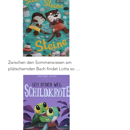
ermittelt Paula sofort, obwohl die 
anderen Polizeiautos abfällig lächeln - 
ein verschwundener Eiswagen ist doch 
kein richtiger Fall ... Aber Paula nimmt 
Emilios Verschwinden und die Sorge 
der Kinder ernst. Eine aufregende 
Suche beginnt!
Zwischen den Sommerwiesen am 
plätschernden Bach findet Lotta so 
manchen tollen Stein. Gemeinsam mit 
ihrem Freund Konstantin spielt sie dann 
mit den steinigen Schätzen. Am 
liebsten bei den Rutschen am See - dort 
jagen die beiden Otter Lottas 
Glücksstein hinterher. Doch was 
passiert, wenn ihnen der Lieblingsstein 
entwischt?