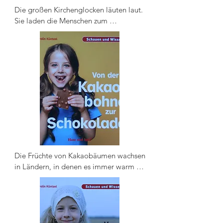
Die großen Kirchenglocken läuten laut. 
Sie laden die Menschen zum 
Gottesdienst ein. Auch Lea geht mit 
ihrer Familie in die Kirche. Sie hat ihr 
schönstes Kleid angezogen und ihre 
Tante Marly und ihren Onkel Nico 
eingeladen. Lea möchte getauft 
werden und will mit der ganzen Familie 
feiern ...
Die Früchte von Kakaobäumen wachsen 
in Ländern, in denen es immer warm 
und feucht ist. Bis zu fünfzig 
Kakaobohnen stecken in jeder Frucht. 
So viele braucht man ungefähr für eine 
Tafel Schokolade. Noch schmecken sie 
bitter und haben eine lange Reise vor 