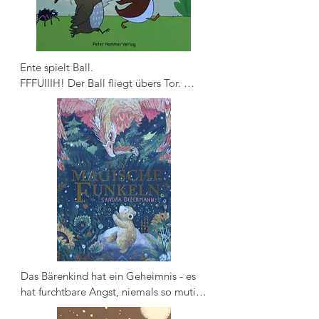
aufrollt. Und dann kommt ein echter 
Notruf in die Zentrale!
Ente spielt Ball. 

FFFUIIIH! Der Ball fliegt übers Tor. 
Ente, Eule, Spinne, Dackel, Ratte  - alle 
rennen hinterher. Wer hält ihn auf?
Das Bärenkind hat ein Geheimnis - es 
hat furchtbare Angst, niemals so mutig 
und geschickt zu werden wie ein echter 