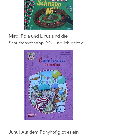
Miro, Pola und Linus sind die 
Schurkenschnapp-AG. Endlich geht es 
auf Klassenfahrt. Mit Anti-
Heimwehtropfen und einem Rucksack 
voller Spezialausrüstung. Fehlt nur noch 
ein neuer Fall. Der kommt prompt: Im 
Casino neben ihrer Unterkunft passieren 
seltsame Dinge. Ein Mann mit 
Goldschlips hat eine Glückssträhne. 
Ramona, die Türsteherin, verhält sich 
verdächtig. Und im Keller verschwindet 
ein Koffer voller Geld. Zum Glück sind 
Miro, Pola und Linus auf alles 
vorbereitet - und pokern hoch!
Juhu! Auf dem Ponyhof gibt es ein 