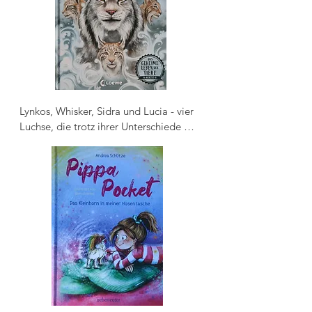
zu spät: Das erste Tier bricht ein! Jetzt 
ist die Tier-Feuerwehr gefragt.

Band 3
Lynkos, Whisker, Sidra und Lucia - vier 
Luchse, die trotz ihrer Unterschiede 
eine Gemeinsamkeit teilen: Sie alle 
werden von einem Menschen gehalten. 
Als sie eines Tages von dort in eine 
Auffangstation kommen, beginnen sie, 
einander von früher zu erzählen und sich 
ihre Geheimnisse anzuvertrauen. Bald 
schon steht jedoch fest, dass sich die 
Wege der vier trennen müssen. Ob am 
Ende die Freiheit auf sie wartet und ihre 
tiefe Freundschaft auch ganz Kontinente 
überbrücken kann?